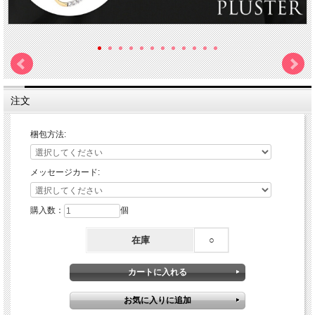
注文
梱包方法:
メッセージカード:
購入数：
個
在庫
○