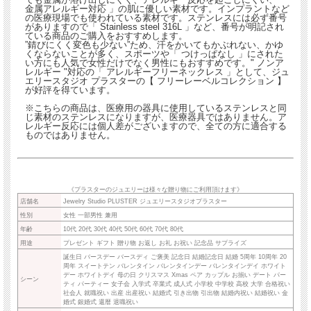
金属アレルギー対応 」の肌に優しい素材です。インプラントなど
の医療現場でも使われている素材です。ステンレスには必ず番号
がありますので「 Stainless steel 316L 」など、番号が明記され
ている商品のご購入をおすすめします。
”錆びにくく変色も少ない”ため、汗をかいてもかぶれない、かゆ
くならないことが多く、スポーツや「 つけっぱなし 」にされた
い方にも人気で女性だけでなく男性にもおすすめです。" ノンア
レルギー "対応の「 アレルギーフリーネックレス 」として、ジュ
エリースタジオ プラスターの【 フリーレーベルコレクション 】
が好評を得ています。
※こちらの商品は、医療用の器具に使用しているステンレスと同
じ素材のステンレスになりますが、医療器具ではありません。ア
レルギー反応には個人差がございますので、全ての方に適合する
ものではありません。
《プラスターのジュエリーは様々な贈り物にご利用頂けます》
店舗名
Jewelry Studio PLUSTER ジュエリースタジオプラスター
性別
女性 一部男性 兼用
年齢
10代 20代 30代 40代 50代 60代 70代 80代
用途
プレゼント ギフト 贈り物 お返し お礼 お祝い 記念品 サプライズ
誕生日 バースデー バースディ ご褒美 記念日 結婚記念日 結婚 5周年 10周年 20
周年 スイートテン バレンタイン バレンタインデー バレンタインデイ ホワイト
デー ホワイトデイ 母の日 クリスマス Xmas ペア カップル お揃い デート パー
シーン
ティ パーティー 女子会 入学式 卒業式 成人式 小学校 中学校 高校 大学 合格祝い
社会人 就職祝い 出産 出産祝い 結婚式 引き出物 引出物 結婚内祝い 結婚祝い 金
婚式 銀婚式 還暦 退職祝い