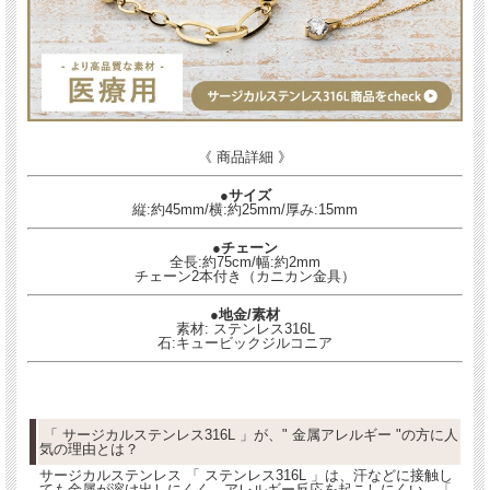
《 商品詳細 》
●サイズ
縦:約45mm/横:約25mm/厚み:15mm
●チェーン
全長:約75cm/幅:約2mm
チェーン2本付き（カニカン金具）
●地金/素材
素材: ステンレス316L
石:キュービックジルコニア
「 サージカルステンレス316L 」が、" 金属アレルギー "の方に人
気の理由とは？
サージカルステンレス 「 ステンレス316L 」は、汗などに接触し
ても金属が溶け出しにくく、アレルギー反応を起こしにくい、「