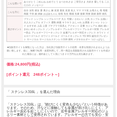
ありがとう ごめんね おめでとう おつかれさま ご苦労さま 大好き 愛してる 二人
こんな想いで
だけの メッセージ
自分 女性 彼女 妻 奥さん 嫁 友達 親友 友達 友人 ママ ママ友 お母さん 母 母親
こんな方に
両親 子供 娘 姉妹 おばあちゃん 祖母 先生 職場 先輩 後輩 同僚 新婦 新郎 彼氏
ブランド シンプル シンプルコーデ 大人 可愛い かわいい 人気 カップル お揃い
大人カジュアル オフィス 通勤 綺麗 キラキラ おしゃれ お洒落 オシャレ トレン
ド おすすめ 上品 上質 プチプラで高見え アクセント 定番 カジュアル 細め 細い
喜びポイント
きれいめネックレス ノンアレルギー アレルギーフリー アレルギー対策 アレルギ
ー防止 アレルギーフリーネックレス 金属アレルギー対応ネックレス ホワイト イ
エローゴールド ホワイトゴールド ゴールドネックレス YG WG 誕生日プレゼン
ト サージカル サージカルステンレス316l 便利 メガネホルダー つけっぱなし
■当販売サイトを御覧になった方は，当社及び当販売サイトの信用・名誉を毀損されませんようお
願い致します。仮に，無断で転用・改変利用して，同一商品を高額販売される販売サイトを作成さ
れた場合には，違約金として１頁につき２０万円をお支払戴きます。
価格:
24,800円
(税込)
[ポイント還元 248ポイント～]
「 ステンレス316L 」を選んだ理由
「ステンレス316L」は、”錆びにくく変色も少ない”という特徴があ
ります。そのため、汗などに接触しても金属が溶け出しにくく、ア
レルギー反応を起こしにくいので、近年金属アレルギー対応のジュ
エリー素材として使用されています。アレルギーの方でも安心・安