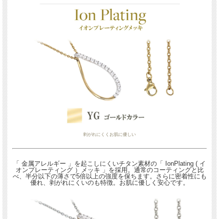
剥がれにくくお肌に優しい
「 金属アレルギー 」を起こしにくいチタン素材の「 IonPlating ( イ
オンプレーティング ）メッキ 」を採用。通常のコーティングと比
べ、半分以下の薄さで5倍以上の強度を保ちます。さらに密着性にも
優れ、剥がれにくいのも特徴。お肌に優しく安心です。