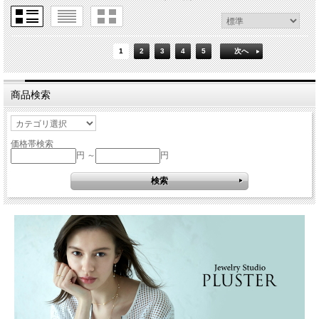
1
2
3
4
5
次へ
商品検索
価格帯検索
円 ～
円