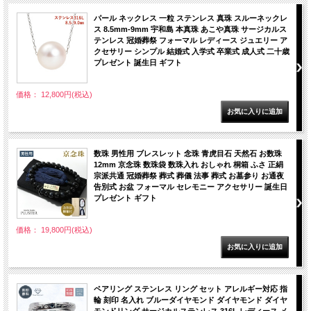
パール ネックレス 一粒 ステンレス 真珠 スルーネックレ
ス 8.5mm-9mm 宇和島 本真珠 あこや真珠 サージカルス
テンレス 冠婚葬祭 フォーマル レディース ジュエリー ア
クセサリー シンプル 結婚式 入学式 卒業式 成人式 二十歳
プレゼント 誕生日 ギフト
価格： 12,800円(税込)
数珠 男性用 ブレスレット 念珠 青虎目石 天然石 お数珠
12mm 京念珠 数珠袋 数珠入れ おしゃれ 桐箱 ふさ 正絹
宗派共通 冠婚葬祭 葬式 葬儀 法事 葬式 お墓参り お通夜
告別式 お盆 フォーマル セレモニー アクセサリー 誕生日
プレゼント ギフト
価格： 19,800円(税込)
ペアリング ステンレス リング セット アレルギー対応 指
輪 刻印 名入れ ブルーダイヤモンド ダイヤモンド ダイヤ
モンドリング サージカルステンレス 316L レディース メ