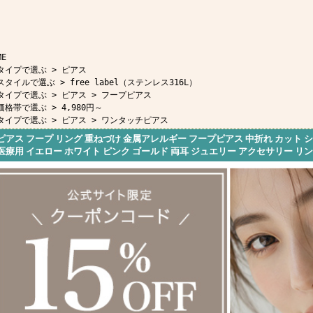
ME
タイプで選ぶ
>
ピアス
スタイルで選ぶ
>
free label（ステンレス316L）
タイプで選ぶ
>
ピアス
>
フープピアス
価格帯で選ぶ
>
4,980円～
タイプで選ぶ
>
ピアス
>
ワンタッチピアス
ピアス フープ リング 重ねづけ 金属アレルギー フープピアス 中折れ カット
医療用 イエロー ホワイト ピンク ゴールド 両耳 ジュエリー アクセサリー リン