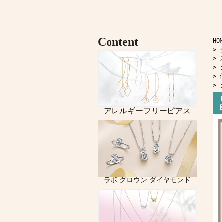
HO
>
>
>
>
>