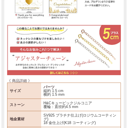
《 商品詳細 》
パーツ
サイズ
縦約 1.5 cm
横約 1.5 mm
H&Cキュービックジルコニア
ストーン
覆輪：直径約4.5 mm
SV925 プラチナ仕上げ(ロジウムコーティン
地金素材
グ)
18 金仕上げ(K18 コーティング)