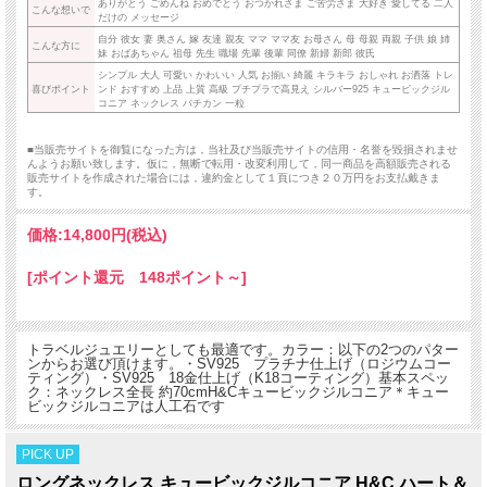
ありがとう ごめんね おめでとう おつかれさま ご苦労さま 大好き 愛してる 二人
こんな想いで
だけの メッセージ
自分 彼女 妻 奥さん 嫁 友達 親友 ママ ママ友 お母さん 母 母親 両親 子供 娘 姉
こんな方に
妹 おばあちゃん 祖母 先生 職場 先輩 後輩 同僚 新婦 新郎 彼氏
シンプル 大人 可愛い かわいい 人気 お揃い 綺麗 キラキラ おしゃれ お洒落 トレ
喜びポイント
ンド おすすめ 上品 上質 高級 プチプラで高見え シルバー925 キュービックジル
コニア ネックレス バチカン 一粒
■当販売サイトを御覧になった方は，当社及び当販売サイトの信用・名誉を毀損されませ
んようお願い致します。仮に，無断で転用・改変利用して，同一商品を高額販売される
販売サイトを作成された場合には，違約金として１頁につき２０万円をお支払戴きま
す。
価格:
14,800円
(税込)
[ポイント還元 148ポイント～]
トラベルジュエリーとしても最適です。カラー：以下の2つのパター
ンからお選び頂けます。・SV925 プラチナ仕上げ（ロジウムコー
ティング）・SV925 18金仕上げ（K18コーティング）基本スペッ
ク：ネックレス全長 約70cmH&Cキュービックジルコニア＊キュー
ビックジルコニアは人工石です
PICK UP
ロングネックレス キュービックジルコニア H&C ハート＆