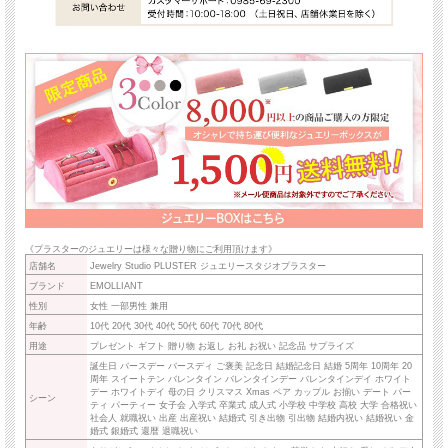
《プラスターのジュエリーは様々な贈り物にご利用頂けます》
店舗名
Jewelry Studio PLUSTER ジュエリースタジオプラスター
ブランド
EMOLLIANT
性別
女性 一部男性 兼用
年齢
10代 20代 30代 40代 50代 60代 70代 80代
用途
プレゼント ギフト 贈り物 お返し お礼 お祝い 記念品 サプライズ
誕生日 バースデー バースディ ご褒美 記念日 結婚記念日 結婚 5周年 10周年 20
周年 スイートテン バレンタイン バレンタインデー バレンタインデイ ホワイト
デー ホワイトデイ 母の日 クリスマス Xmas ペア カップル お揃い デート パー
シーン
ティ パーティー 女子会 入学式 卒業式 成人式 小学校 中学校 高校 大学 合格祝い
社会人 就職祝い 出産 出産祝い 結婚式 引き出物 引出物 結婚内祝い 結婚祝い 金
婚式 銀婚式 還暦 退職祝い