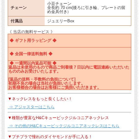
小豆チェーン
チェーン
全長約 70 cm(後ろに引き輪、プレートの留
め金具付き)゚
付属品
ジュエリーBox
《 当店の無料サービス 》
◆ ギフト用ラッピング ◆
◆ 全国一律送料無料 ◆
◆ 一週間以内返品可能 ◆
返品は未使用のもので商品ご到着後７日以内に電話連絡いただいた
もののみお受けいたします。
[返品の送料・手数料の負担について]
初期不良の場合は当社が負担いたします。
お客様都合の場合はお客様にご負担いただきます。
▼ネックレスをもっと長くしたい！
⇒ アジャスターはこちら
▼種類が豊富なH&Cキュービックジルコニアネックレス
⇒ その他のH&Cキュービックジルコニアネックレスはこちら
▼プチプラで憧れのダイヤモンドが手に入る！