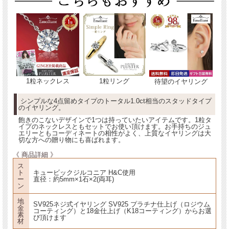
1粒ネックレス
1粒リング
待望のイヤリング
シンプルな4点留めタイプのトータル1.0ct相当のスタッドタイプ
のイヤリング。
飽きのこないデザインで1つは持っていたいアイテムです。1粒タ
イプのネックレスともセットでお使い頂けます。お手持ちのジュ
エリーともコーディネートの相性がよく、上質なイヤリングは大
切な方への贈り物にも喜ばれます。
《 商品詳細 》
ス
ト
キュービックジルコニア H&C使用
ー
直径：約5mm×1石×2(両耳)
ン
地
SV925ネジ式イヤリング SV925 プラチナ仕上げ（ロジウム
金
コーティング）と18金仕上げ（K18コーティング）からお選
素
び頂けます
材