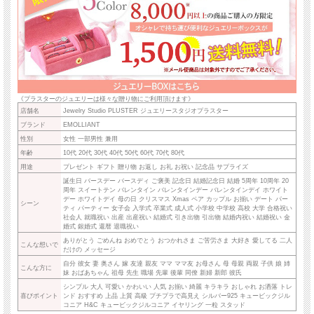
《プラスターのジュエリーは様々な贈り物にご利用頂けます》
店舗名
Jewelry Studio PLUSTER ジュエリースタジオプラスター
ブランド
EMOLLIANT
性別
女性 一部男性 兼用
年齢
10代 20代 30代 40代 50代 60代 70代 80代
用途
プレゼント ギフト 贈り物 お返し お礼 お祝い 記念品 サプライズ
誕生日 バースデー バースディ ご褒美 記念日 結婚記念日 結婚 5周年 10周年 20
周年 スイートテン バレンタイン バレンタインデー バレンタインデイ ホワイト
デー ホワイトデイ 母の日 クリスマス Xmas ペア カップル お揃い デート パー
シーン
ティ パーティー 女子会 入学式 卒業式 成人式 小学校 中学校 高校 大学 合格祝い
社会人 就職祝い 出産 出産祝い 結婚式 引き出物 引出物 結婚内祝い 結婚祝い 金
婚式 銀婚式 還暦 退職祝い
ありがとう ごめんね おめでとう おつかれさま ご苦労さま 大好き 愛してる 二人
こんな想いで
だけの メッセージ
自分 彼女 妻 奥さん 嫁 友達 親友 ママ ママ友 お母さん 母 母親 両親 子供 娘 姉
こんな方に
妹 おばあちゃん 祖母 先生 職場 先輩 後輩 同僚 新婦 新郎 彼氏
シンプル 大人 可愛い かわいい 人気 お揃い 綺麗 キラキラ おしゃれ お洒落 トレ
喜びポイント
ンド おすすめ 上品 上質 高級 プチプラで高見え シルバー925 キュービックジル
コニア H&C キュービックジルコニア イヤリング 一粒 スタッド