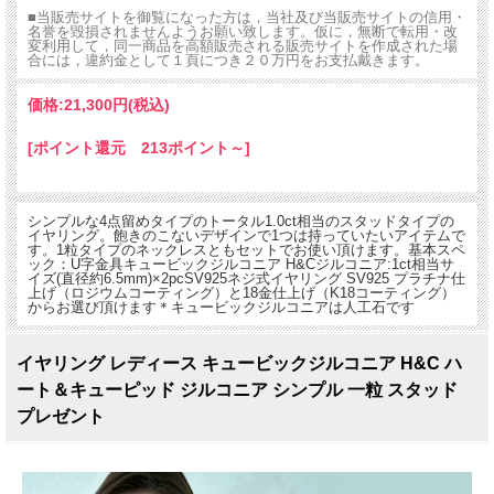
■当販売サイトを御覧になった方は，当社及び当販売サイトの信用・
名誉を毀損されませんようお願い致します。仮に，無断で転用・改
変利用して，同一商品を高額販売される販売サイトを作成された場
合には，違約金として１頁につき２０万円をお支払戴きます。
価格:
21,300円
(税込)
[ポイント還元 213ポイント～]
シンプルな4点留めタイプのトータル1.0ct相当のスタッドタイプの
イヤリング。飽きのこないデザインで1つは持っていたいアイテムで
す。1粒タイプのネックレスともセットでお使い頂けます。基本スペ
ック：U字金具キュービックジルコニア H&Cジルコニア:1ct相当サ
イズ(直径約6.5mm)×2pcSV925ネジ式イヤリング SV925 プラチナ仕
上げ（ロジウムコーティング）と18金仕上げ（K18コーティング）
からお選び頂けます＊キュービックジルコニアは人工石です
イヤリング レディース キュービックジルコニア H&C ハ
ート＆キューピッド ジルコニア シンプル 一粒 スタッド
プレゼント