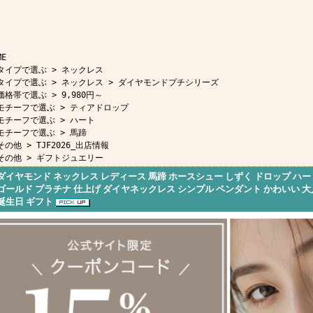
ME
タイプで選ぶ
>
ネックレス
タイプで選ぶ
>
ネックレス
>
ダイヤモンドプチシリーズ
価格帯で選ぶ
>
9,980円～
モチーフで選ぶ
>
ティアドロップ
モチーフで選ぶ
>
ハート
モチーフで選ぶ
>
馬蹄
その他
>
TJF2026_出店情報
その他
>
ギフトジュエリー
ダイヤモンド ネックレス レディース 馬蹄 ホースシュー しずく ドロップ ハー
ゴールド プラチナ 仕上げ ダイヤネックレス シンプル ペンダント かわいい 
誕生日 ギフト