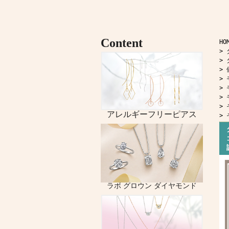
HO
>
>
>
>
>
>
>
>