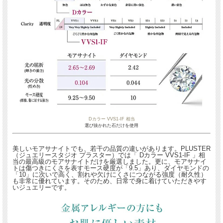
Dカラー VVS1-IF 相当
選び抜かれた石だけを使用
美しいモアサナイトでも、若干の品質の違いがあります。PLUSTER
（ジュエリースタジオ プラスター）では「 Dカラー VVS1-IF 」相
当の最高級のモアサナイトだけを厳選しました。更に、モアサナイ
トは傷つきにくさを表すモース硬度が「9.5」あり、ダイヤモンドの
「10」に次いで高く、割れや欠けにくさにつながる強度（耐久性）
も非常に優れています。そのため、日常で身に着けていただきやす
いジュエリーです。
Dカラー VVS1-IF 相当
選び抜かれた石だけを使用