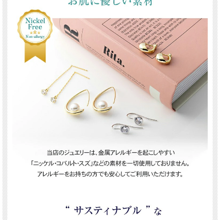
美しいモアサナイトでも、若干の品質の違いがあります。PLUSTER （ジュエリー
スタジオ プラスター）では「 Dカラー VVS1-IF 」相当の最高級のモアサナイトだ
けを厳選しました。更に、モアサナイトは傷つきにくさを表すモース硬度が
「9.5」あり、ダイヤモンドの「10」に次いで高く、割れや欠けにくさにつながる
強度（耐久性）も非常に優れています。そのため、日常で身に着けていただきやす
いジュエリーです。