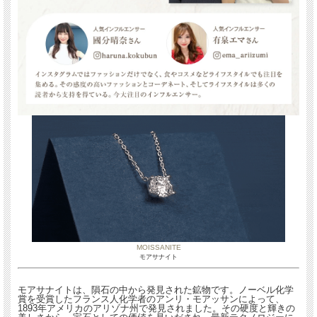
MOISSANITE
モアサナイト
MOISSANITE
モアサナイト
モアサナイトは、隕石の中から発見された鉱物です。ノーベル化学賞を受賞したフ
ランス人化学者のアンリ・モアッサンによって、1893年アメリカのアリゾナ州で
発見されました。その硬度と輝きの美しさから、宝石としての価値を見いだされ、
モアサナイトは、隕石の中から発見された鉱物です。ノーベル化学
最新テクノロジーによって造ることに成功しました。「 ダイヤモンド 」よりも美
賞を受賞したフランス人化学者のアンリ・モアッサンによって、
しく輝くことが実証された「 モアサナイト 」は、地球環境を守るために"エシカ
1893年アメリカのアリゾナ州で発見されました。その硬度と輝きの
ル"な選択肢です。