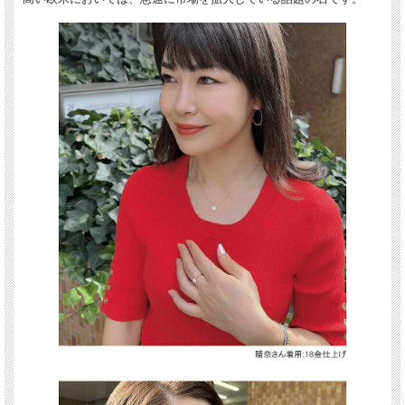
宇宙から降ってきた隕石の中にしかほぼ存在しなかったモアサナイトを、化学技術
によって輝きをそのままに再現し誕生したMOISSANITE。" 天然ダイヤ "を越える
輝きにも関わらず、はるかに低価格でお求め頂くことができ、環境やサスティナブ
ルな意識が高い欧米においては、急速に市場を拡大している話題の石です。