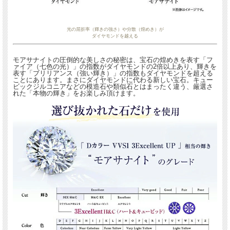
光の屈折率（輝きの強さ）や分散（煌めき）が
ダイヤモンドを越える
モアサナイトの圧倒的な美しさの秘密は、宝石の煌めきを表す「フ
ァイア（七色の光）」の指数がダイヤモンドの2倍以上あり、輝きを
表す「ブリリアンス（強い輝き）」の指数もダイヤモンドを超える
ことにあります。まさにダイヤモンドに代わる新しい宝石。キュー
光の屈折率（輝きの強さ）や分散（煌めき）が
ビックジルコニアなどの模造石や類似石とはまったく違う、厳選さ
れた「本物の輝き」をお楽しみ頂けます。
ダイヤモンドを越える
モアサナイトの圧倒的な美しさの秘密は、宝石の煌めきを表す「ファイア（七色の
光）」の指数がダイヤモンドの2倍以上あり、輝きを表す「ブリリアンス（強い輝
き）」の指数もダイヤモンドを超えることにあります。まさにダイヤモンドに代わ
る新しい宝石。キュービックジルコニアなどの模造石や類似石とはまったく違う、
厳選された「本物の輝き」をお楽しみ頂けます。