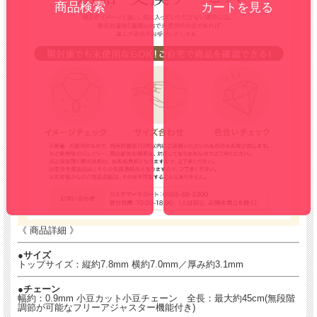
カートを見る
※お花のデザインが異なる場合がございますので、予めご了承ください。
《 商品詳細 》
●
サイズ
トップサイズ：縦約7.8mm 横約7.0mm／厚み約3.1mm
●
チェーン
幅約：0.9mm 小豆カット小豆チェーン 全長：最大約45cm(無段階
調節が可能なフリーアジャスター機能付き)