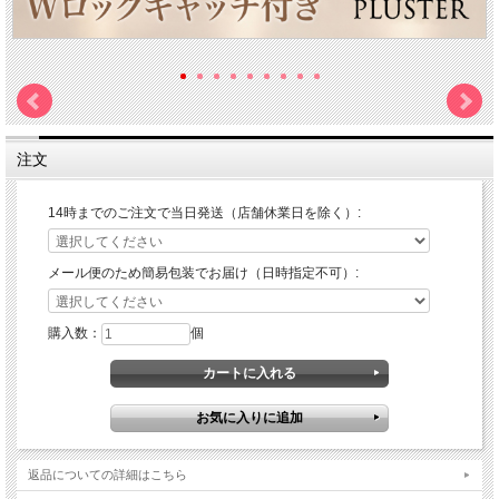
注文
14時までのご注文で当日発送（店舗休業日を除く）:
メール便のため簡易包装でお届け（日時指定不可）:
購入数：
個
返品についての詳細はこちら