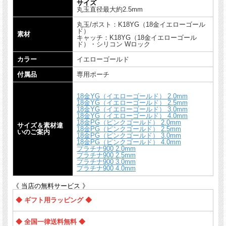
サイズ
丸玉直径最大約2.5mm
丸玉/ポスト：K18YG（18金イエローゴール
ド）
素材
キャッチ：K18YG（18金イエローゴール
ド）・シリコン Wロック
カラー
イエローゴールド
付属品
専用ポーチ
18金YG（イエローゴールド） 2.0mm
18金YG（イエローゴールド） 2.5mm
18金YG（イエローゴールド） 3.0mm
18金YG（イエローゴールド） 4.0mm
18金PG（ピンクゴールド） 2.0mm
サイズ＆素材違
18金PG（ピンクゴールド） 2.5mm
いのご案内
18金PG（ピンクゴールド） 3.0mm
18金PG（ピンクゴールド） 4.0mm
プラチナ900 2.0mm
プラチナ900 2.5mm
プラチナ900 3.0mm
プラチナ900 4.0mm
《 当店の無料サービス 》
◆ ギフト用ラッピング ◆
◆ 全国一律送料無料 ◆