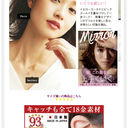
サイズ違いの商品はこちら
▼▼▼▼▼