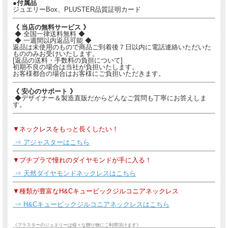
●付属品
ジュエリーBox、PLUSTER品質証明カード
《 当店の無料サービス 》
◆ 全国一律送料無料 ◆
◆ 一週間以内返品可能 ◆
返品は未使用のもので商品ご到着後７日以内に電話連絡いただいた
もののみお受けいたします。
[返品の送料・手数料の負担について]
初期不良の場合は当社が負担いたします。
お客様都合の場合はお客様にご負担いただきます。
《 安心のサポート 》
◆デザイナー＆製造直販だからどんなご質問も丁寧にお答えしま
す。
▼ネックレスをもっと長くしたい！
⇒ アジャスターはこちら
▼プチプラで憧れのダイヤモンドが手に入る！
⇒ 天然ダイヤモンドネックレスはこちら
▼種類が豊富なH&Cキュービックジルコニアネックレス
⇒ H&Cキュービックジルコニアネックレスはこちら
《プラスターのジュエリーは様々な贈り物にご利用頂けます》