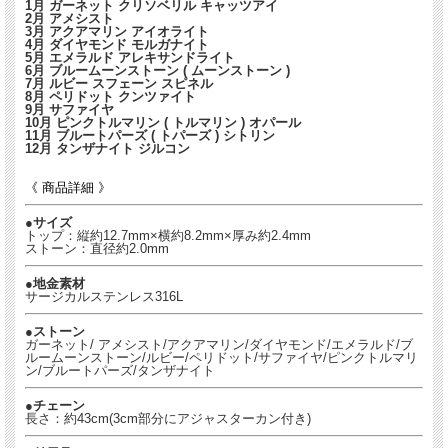
1月 ガーネット クリソベリル キャッツアイ
2月 アメシスト
3月 アクアマリン アイオライト
4月 ダイヤモンド モルガナイト
5月 エメラルド アレキサンドライト
6月 ブルームーンストーン ( ムーンストーン )
7月 ルビー スフェーン スピネル
8月 ペリドット クンツァイト
9月 サファイヤ
10月 ピンクトルマリン ( トルマリン ) オパール
11月 ブルートパーズ ( トパーズ ) シトリン
12月 タンザナイト ジルコン
《 商品詳細 》
●サイズ
トップ：縦約12.7mm×横約8.2mm×厚み約2.4mm
ストーン：直径約2.0mm
●地金素材
サージカルステンレス316L
●ストーン
ガーネット/ アメシスト/アクアマリン/ダイヤモンド/エメラルド/ブ
ルームーンストーン/ルビー/ペリドット/サファイヤ/ピンクトルマリ
ン/ブルートパーズ/タンザナイト
●チェーン
長さ：約43cm(3cm部分にアジャスターカン付き)