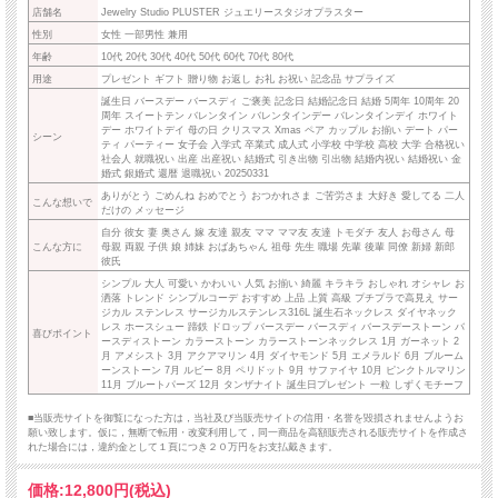
店舗名
Jewelry Studio PLUSTER ジュエリースタジオプラスター
性別
女性 一部男性 兼用
年齢
10代 20代 30代 40代 50代 60代 70代 80代
用途
プレゼント ギフト 贈り物 お返し お礼 お祝い 記念品 サプライズ
誕生日 バースデー バースディ ご褒美 記念日 結婚記念日 結婚 5周年 10周年 20
周年 スイートテン バレンタイン バレンタインデー バレンタインデイ ホワイト
デー ホワイトデイ 母の日 クリスマス Xmas ペア カップル お揃い デート パー
シーン
ティ パーティー 女子会 入学式 卒業式 成人式 小学校 中学校 高校 大学 合格祝い
社会人 就職祝い 出産 出産祝い 結婚式 引き出物 引出物 結婚内祝い 結婚祝い 金
婚式 銀婚式 還暦 退職祝い 20250331
ありがとう ごめんね おめでとう おつかれさま ご苦労さま 大好き 愛してる 二人
こんな想いで
だけの メッセージ
自分 彼女 妻 奥さん 嫁 友達 親友 ママ ママ友 友達 トモダチ 友人 お母さん 母
こんな方に
母親 両親 子供 娘 姉妹 おばあちゃん 祖母 先生 職場 先輩 後輩 同僚 新婦 新郎
彼氏
シンプル 大人 可愛い かわいい 人気 お揃い 綺麗 キラキラ おしゃれ オシャレ お
洒落 トレンド シンプルコーデ おすすめ 上品 上質 高級 プチプラで高見え サー
ジカル ステンレス サージカルステンレス316L 誕生石ネックレス ダイヤネック
レス ホースシュー 蹄鉄 ドロップ バースデー バースディ バースデーストーン バ
喜びポイント
ースディストーン カラーストーン カラーストーンネックレス 1月 ガーネット 2
月 アメシスト 3月 アクアマリン 4月 ダイヤモンド 5月 エメラルド 6月 ブルーム
ーンストーン 7月 ルビー 8月 ペリドット 9月 サファイヤ 10月 ピンクトルマリン
11月 ブルートパーズ 12月 タンザナイト 誕生日プレゼント 一粒 しずくモチーフ
■当販売サイトを御覧になった方は，当社及び当販売サイトの信用・名誉を毀損されませんようお
願い致します。仮に，無断で転用・改変利用して，同一商品を高額販売される販売サイトを作成さ
れた場合には，違約金として１頁につき２０万円をお支払戴きます。
価格:
12,800円
(税込)