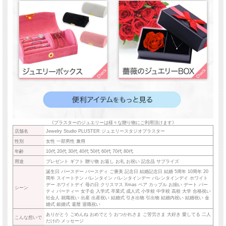
《プラスターのジュエリーは様々な贈り物にご利用頂けます》
店舗名
Jewelry Studio PLUSTER ジュエリースタジオプラスター
性別
女性 一部男性 兼用
年齢
10代 20代 30代 40代 50代 60代 70代 80代
用途
プレゼント ギフト 贈り物 お返し お礼 お祝い 記念品 サプライズ
誕生日 バースデー バースディ ご褒美 記念日 結婚記念日 結婚 5周年 10周年 20
周年 スイートテン バレンタイン バレンタインデー バレンタインデイ ホワイト
デー ホワイトデイ 母の日 クリスマス Xmas ペア カップル お揃い デート パー
シーン
ティ パーティー 女子会 入学式 卒業式 成人式 小学校 中学校 高校 大学 合格祝い
社会人 就職祝い 出産 出産祝い 結婚式 引き出物 引出物 結婚内祝い 結婚祝い 金
婚式 銀婚式 還暦 退職祝い
ありがとう ごめんね おめでとう おつかれさま ご苦労さま 大好き 愛してる 二人
こんな想いで
だけの メッセージ