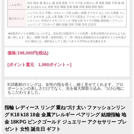
自分 彼女 妻 奥さん 嫁 友達 親友 ママ ママ友 お母さん 母 母親 両親 子供 娘 姉
こんな方に
妹 おばあちゃん 祖母 先生 職場 先輩 後輩 同僚 新婦 新郎 彼氏
シンプル 大人 可愛い かわいい 人気 お揃い 綺麗 キラキラ おしゃれ お洒落 トレ
ンド おすすめ 上品 上質 高級 プチプラで高見え アクセント 定番 プレミアムコ
喜びポイント
レクション K18ダイヤモンドリング 18金 k18 ダイヤの指輪 普段使い ファッシ
ョンリング プロポーズ 婚約 結婚 10年 10個 10石 記念日
■当販売サイトを御覧になった方は，当社及び当販売サイトの信用・名誉を毀損されませんようお
願い致します。仮に，無断で転用・改変利用して，同一商品を高額販売される販売サイトを作成さ
れた場合には，違約金として１頁につき２０万円をお支払戴きます。
価格:
198,000円
(税込)
[ポイント還元 1,980ポイント～]
K18素材のリングは、女性の指を長く、細く見せてくれます。プロ
ポーションの美しさだけでなく、光を最大限取り込み、つけ心地に
もこだわりました。
指輪 レディース リング 重ねづけ 太い ファッションリン
グ K18 k18 18金 金属アレルギー ペアリング 結婚指輪 地
金 18KPG ピンクゴールド ジュエリー アクセサリー プレ
ゼント 女性 誕生日 ギフト