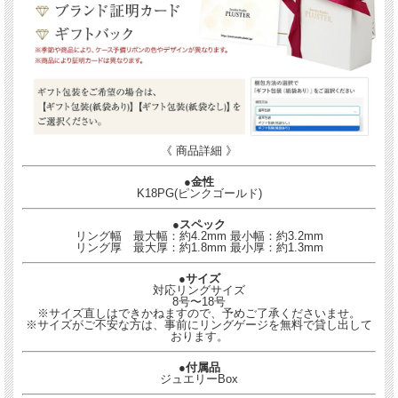
《 商品詳細 》
●金性
K18PG(ピンクゴールド)
●スペック
リング幅 最大幅：約4.2mm 最小幅：約3.2mm
リング厚 最大厚：約1.8mm 最小厚：約1.3mm
●サイズ
対応リングサイズ
8号〜18号
※サイズ直しはできかねますので、予めご了承くださいませ。
※サイズがご不安な方は、事前にリングゲージを無料で貸し出して
おります。
●付属品
ジュエリーBox