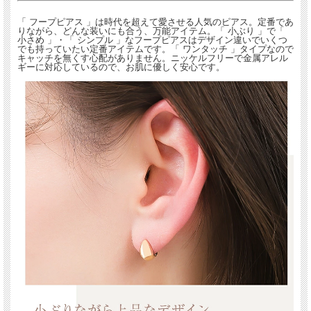
「 フープピアス 」は時代を超えて愛させる人気のピアス。定番であ
りながら、どんな装いにも合う、万能アイテム。「 小ぶり 」で「
小さめ 」・「 シンプル 」なフープピアスはデザイン違いでいくつ
でも持っていたい定番アイテムです。「 ワンタッチ 」タイプなので
キャッチを無くす心配がありません。ニッケルフリーで金属アレル
ギーに対応しているので、お肌に優しく安心です。