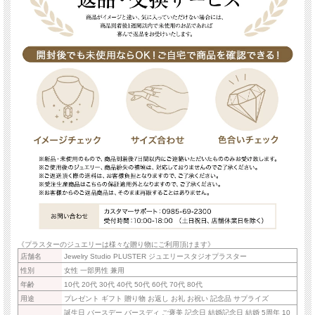
《プラスターのジュエリーは様々な贈り物にご利用頂けます》
店舗名
Jewelry Studio PLUSTER ジュエリースタジオプラスター
性別
女性 一部男性 兼用
年齢
10代 20代 30代 40代 50代 60代 70代 80代
用途
プレゼント ギフト 贈り物 お返し お礼 お祝い 記念品 サプライズ
誕生日 バースデー バースディ ご褒美 記念日 結婚記念日 結婚 5周年 10