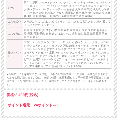
周年 20周年 スイートテン バレンタイン バレンタインデー バレンタイン
デイ ホワイトデー ホワイトデイ 母の日 クリスマス Xmas ペア カップル
シーン
お揃い デート パーティ パーティー 女子会 入学式 卒業式 成人式 小学校
中学校 高校 大学 合格祝い 社会人 就職祝い 出産 出産祝い 結婚式 引き出
物 引出物 結婚内祝い 結婚祝い 金婚式 銀婚式 還暦 退職祝い
こんな想い
ありがとう ごめんね おめでとう おつかれさま ご苦労さま 大好き 愛して
で
る 二人だけの メッセージ
自分 女性 彼女 妻 奥さん 嫁 友達 親友 友達 友人 ママ ママ友 お母さん
こんな方に
母 母親 両親 子供 娘 姉妹 おばあちゃん 祖母 先生 職場 先輩 後輩 同僚
新婦 新郎 彼氏
ブランド シンプル シンプルコーデ 大人 可愛い かわいい 人気 カップル
お揃い 大人カジュアル オフィス 通勤 綺麗 キラキラ おしゃれ お洒落 オ
シャレ トレンド おすすめ 上品 上質 プチプラで高見え 2000円ポッキリ
喜びポイン
ぽっきり アクセント 定番 カジュアル 小ぶり 小さい 小さめ きれいめ ニ
ト
ッケルフリーピアス アレルギー対策 アレルギー防止 アレルギーフリー
ピアス 金属アレルギー対応ピアス イエローゴールド ピンクゴールド ホ
ワイトゴールド ゴールドピアス ピンクゴールドピアス YG PG WG リン
グピアス 中折れピアス 誕生日プレゼント 2,000円
■当販売サイトを御覧になった方は，当社及び当販売サイトの信用・名誉を毀損されませ
んようお願い致します。仮に，無断で転用・改変利用して，同一商品を高額販売される
販売サイトを作成された場合には，違約金として１頁につき２０万円をお支払戴きま
す。
価格:
2,400円
(税込)
[ポイント還元 24ポイント～]