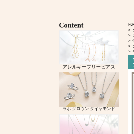
HO
>
>
>
>
>