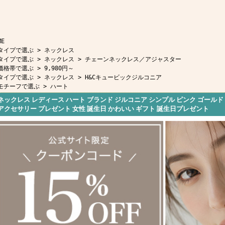
ME
タイプで選ぶ
>
ネックレス
タイプで選ぶ
>
ネックレス
>
チェーンネックレス／アジャスター
価格帯で選ぶ
>
9,980円～
タイプで選ぶ
>
ネックレス
>
H&Cキュービックジルコニア
モチーフで選ぶ
>
ハート
ネックレス レディース ハート ブランド ジルコニア シンプル ピンク ゴールド
アクセサリー プレゼント 女性 誕生日 かわいい ギフト 誕生日プレゼント