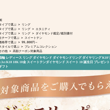
ME
タイプで選ぶ
>
リング
タイプで選ぶ
>
リング
>
エタニティ
タイプで選ぶ
>
リング
>
ダイヤモンド鑑定/鑑別書付
モチーフで選ぶ
>
スイートテン
価格帯で選ぶ
>
99,800円～
スタイルで選ぶ
>
プレミアムコレクション
その他
>
高額クーポン対象商品
指輪 レディース リング ダイヤモンド ダイヤモンドリング ダイヤリング K18
0.3ct K18 18K 18金 スイートテンダイヤモンド スイート 10 誕生日 プレゼン
ギフト