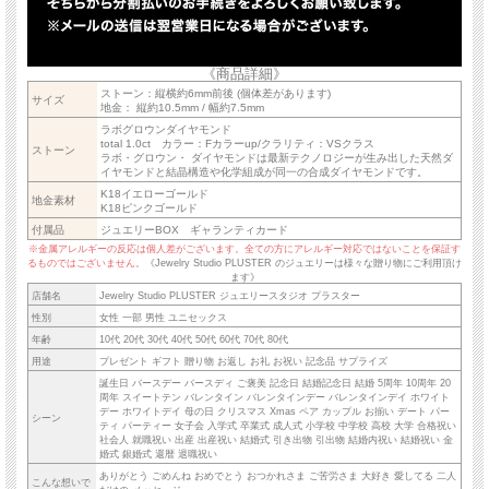
《商品詳細》
ストーン：縦横約6mm前後 (個体差があります)
サイズ
地金： 縦約10.5mm / 幅約7.5mm
ラボグロウンダイヤモンド
total 1.0ct カラー：Fカラーup/クラリティ：VSクラス
ストーン
ラボ・グロウン・ ダイヤモンドは最新テクノロジーが生み出した天然ダ
イヤモンドと結晶構造や化学組成が同一の合成ダイヤモンドです。
K18イエローゴールド
地金素材
K18ピンクゴールド
付属品
ジュエリーBOX ギャランティカード
※金属アレルギーの反応は個人差がございます。全ての方にアレルギー対応ではないことを保証す
るものではございません。
《Jewelry Studio PLUSTER のジュエリーは様々な贈り物にご利用頂け
ます》
店舗名
Jewelry Studio PLUSTER ジュエリースタジオ プラスター
性別
女性 一部 男性 ユニセックス
年齢
10代 20代 30代 40代 50代 60代 70代 80代
用途
プレゼント ギフト 贈り物 お返し お礼 お祝い 記念品 サプライズ
誕生日 バースデー バースディ ご褒美 記念日 結婚記念日 結婚 5周年 10周年 20
周年 スイートテン バレンタイン バレンタインデー バレンタインデイ ホワイト
デー ホワイトデイ 母の日 クリスマス Xmas ペア カップル お揃い デート パー
シーン
ティ パーティー 女子会 入学式 卒業式 成人式 小学校 中学校 高校 大学 合格祝い
社会人 就職祝い 出産 出産祝い 結婚式 引き出物 引出物 結婚内祝い 結婚祝い 金
婚式 銀婚式 還暦 退職祝い
ありがとう ごめんね おめでとう おつかれさま ご苦労さま 大好き 愛してる 二人
こんな想いで