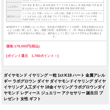
だけの メッセージ
自分 彼女 妻 奥さん 嫁 友達 親友 ママ ママ友 お母さん 母 母親 両親 子供 娘 姉
こんな方に
妹 おばあちゃん 祖母 先生 職場 先輩 後輩 同僚 新婦 新郎 彼氏
シンプル 大人 可愛い かわいい 人気 お揃い 綺麗 キラキラ おしゃれ お洒落 トレ
喜びポイント
ンド おすすめ 上品 上質 高級 プチプラで高見え プラチナ900 プラチナ850
Pt900 Pt850 ラボ ラボダイヤ ラボ・グロウン・ ダイヤモンド リング 一粒
■当販売サイトを御覧になった方は，当社及び当販売サイトの信用・名誉を毀損されませ
んようお願い致します。仮に，無断で転用・改変利用して，同一商品を高額販売される
販売サイトを作成された場合には，違約金として１頁につき２０万円をお支払戴きま
す。
価格:
178,000円
(税込)
[ポイント還元 1,780ポイント～]
ダイヤモンド イヤリング 一粒 1ct K18 ハート 金属アレル
ギー ラボグロウン ダイヤ ダイヤモンドイヤリング ダイヤ
イヤリング 人工ダイヤ 18金イヤリング ラボグロウンダイ
ヤモンド レディース ジュエリー アクセサリー 誕生日 プ
レゼント 女性 ギフト