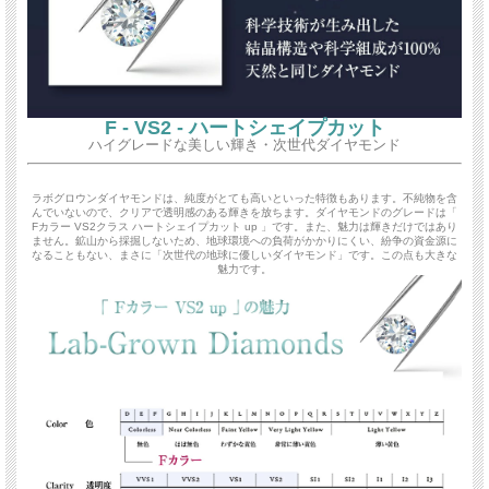
F - VS2 - ハートシェイプカット
ハイグレードな美しい輝き・次世代ダイヤモンド
ラボグロウンダイヤモンドは、純度がとても高いといった特徴もあります。不純物を含
んでいないので、クリアで透明感のある輝きを放ちます。ダイヤモンドのグレードは「
Fカラー VS2クラス ハートシェイプカット up 」です。また、魅力は輝きだけではあり
ません。鉱山から採掘しないため、地球環境への負荷がかかりにくい、紛争の資金源に
なることもない、まさに「次世代の地球に優しいダイヤモンド」です。この点も大きな
魅力です。