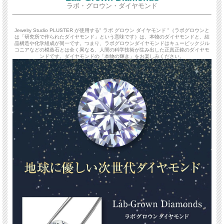
ラボ・グロウン・ダイヤモンド
Jewelry Studio PLUSTER が使用する" ラボ グロウン ダイヤモンド "（ラボグロウンと
は「研究所で作られたダイヤモンド」という意味です）は、本物のダイヤモンドと、結
晶構造や化学組成が同一です。つまり、ラボグロウンダイヤモンドはキュービックジル
コニアなどの模造石とは全く異なる、人間の科学技術が生み出した正真正銘のダイヤモ
ンドです。ダイヤモンドの「本物の輝き」をお楽しみください。