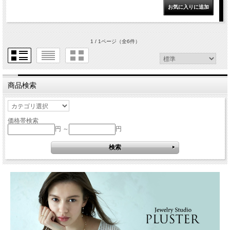
1 / 1ページ
（全6件）
商品検索
価格帯検索
円 ～
円