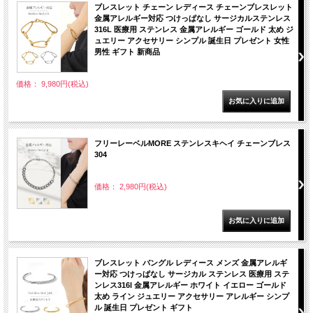
ブレスレット チェーン レディース チェーンブレスレット
金属アレルギー対応 つけっぱなし サージカルステンレス
316L 医療用 ステンレス 金属アレルギー ゴールド 太め ジ
ュエリー アクセサリー シンプル 誕生日 プレゼント 女性
男性 ギフト 新商品
価格： 9,980円(税込)
フリーレーベルMORE ステンレスキヘイ チェーンブレス
304
価格： 2,980円(税込)
ブレスレット バングル レディース メンズ 金属アレルギ
ー対応 つけっぱなし サージカル ステンレス 医療用 ステ
ンレス316l 金属アレルギー ホワイト イエロー ゴールド
太め ライン ジュエリー アクセサリー アレルギー シンプ
ル 誕生日 プレゼント ギフト