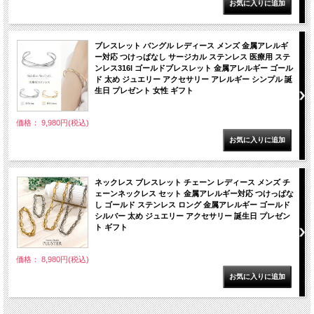
ブレスレット バングル レディース メンズ 金属アレルギ
ー対応 つけっぱなし サージカル ステンレス 医療用 ステ
ンレス316l ゴールドブレスレット 金属アレルギー ゴール
ド 太め ジュエリー アクセサリー アレルギー シンプル 誕
生日 プレゼント 女性 ギフト
価格： 9,980円(税込)
ネックレス ブレスレット チェーン レディース メンズ チ
ェーンネックレス セット 金属アレルギー対応 つけっぱな
し ゴールド ステンレス ロング 金属アレルギー ゴールド
シルバー 太め ジュエリー アクセサリー 誕生日 プレゼン
ト ギフト
価格： 8,980円(税込)