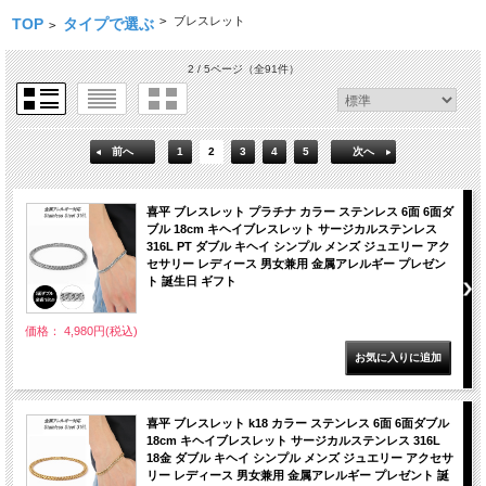
>
ブレスレット
TOP
タイプで選ぶ
>
2 / 5ページ
（全91件）
前へ
1
2
3
4
5
次へ
喜平 ブレスレット プラチナ カラー ステンレス 6面 6面ダ
ブル 18cm キヘイブレスレット サージカルステンレス
316L PT ダブル キヘイ シンプル メンズ ジュエリー アク
セサリー レディース 男女兼用 金属アレルギー プレゼン
ト 誕生日 ギフト
価格： 4,980円(税込)
喜平 ブレスレット k18 カラー ステンレス 6面 6面ダブル
18cm キヘイブレスレット サージカルステンレス 316L
18金 ダブル キヘイ シンプル メンズ ジュエリー アクセサ
リー レディース 男女兼用 金属アレルギー プレゼント 誕