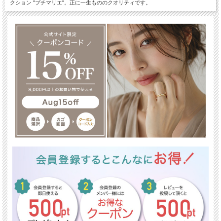
クション "プチマリエ"。正に一生もののクオリティです。