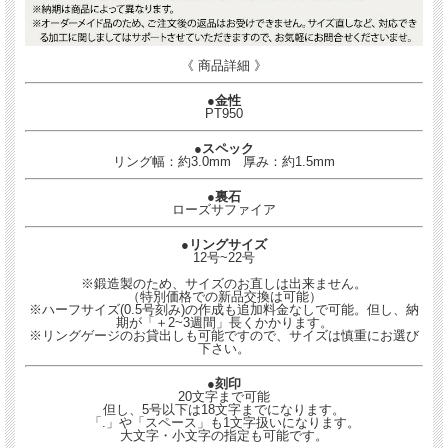
《 商品詳細 》
●金性
PT950
●スペック
リング幅：約3.0mm 厚み：約1.5mm
●裏石
ローズサファイア
●リングサイズ
12号~22号
※鍛造製のため、サイズのお直しは出来ません。
（特別価格での新品交換は可能）
※ハーフサイズ(0.5号刻み)の作成も追加料金なしで可能。但し、納
期が「＋2~3週間」長くかかります。
※リングゲージのお貸出しも可能ですので、サイズは慎重にお選び
下さい。
●刻印
20文字まで可能
但し、5号以下は18文字までになります。
「.」や「スペース」も1文字扱いになります。
大文字・小文字の指定も可能です。