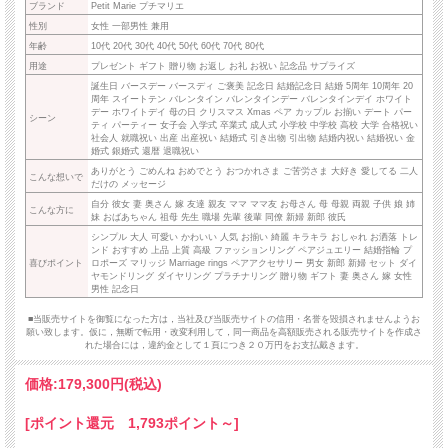
ブランド
Petit Marie プチマリエ
性別
女性 一部男性 兼用
年齢
10代 20代 30代 40代 50代 60代 70代 80代
用途
プレゼント ギフト 贈り物 お返し お礼 お祝い 記念品 サプライズ
誕生日 バースデー バースディ ご褒美 記念日 結婚記念日 結婚 5周年 10周年 20
周年 スイートテン バレンタイン バレンタインデー バレンタインデイ ホワイト
デー ホワイトデイ 母の日 クリスマス Xmas ペア カップル お揃い デート パー
シーン
ティ パーティー 女子会 入学式 卒業式 成人式 小学校 中学校 高校 大学 合格祝い
社会人 就職祝い 出産 出産祝い 結婚式 引き出物 引出物 結婚内祝い 結婚祝い 金
婚式 銀婚式 還暦 退職祝い
ありがとう ごめんね おめでとう おつかれさま ご苦労さま 大好き 愛してる 二人
こんな想いで
だけの メッセージ
自分 彼女 妻 奥さん 嫁 友達 親友 ママ ママ友 お母さん 母 母親 両親 子供 娘 姉
こんな方に
妹 おばあちゃん 祖母 先生 職場 先輩 後輩 同僚 新婦 新郎 彼氏
シンプル 大人 可愛い かわいい 人気 お揃い 綺麗 キラキラ おしゃれ お洒落 トレ
ンド おすすめ 上品 上質 高級 ファッションリング ペアジュエリー 結婚指輪 プ
喜びポイント
ロポーズ マリッジ Marriage rings ペアアクセサリー 男女 新郎 新婦 セット ダイ
ヤモンドリング ダイヤリング プラチナリング 贈り物 ギフト 妻 奥さん 嫁 女性
男性 記念日
■当販売サイトを御覧になった方は，当社及び当販売サイトの信用・名誉を毀損されませんようお
願い致します。仮に，無断で転用・改変利用して，同一商品を高額販売される販売サイトを作成さ
れた場合には，違約金として１頁につき２０万円をお支払戴きます。
価格:
179,300円
(税込)
[ポイント還元 1,793ポイント～]