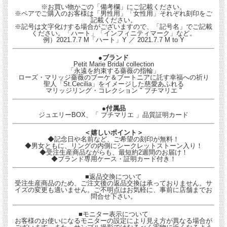
※お買い物かごの「備考欄」にご記載ください。
※ペアでご購入のお客様は「男性用」「女性用」それぞれ刻印をご
記載ください。
※記号は文字化けする場合がございますので、「記号名」でご記載
ください。「ハート」「インフィニティマーク」など。
例）2021.7.7 M「ハート」Y ／ 2021.7.7 M to Y
●ブランド
Petit Marie Bridal collection
「永遠を約束する薔薇の指輪」
ローズ・マリッジ薔薇のブーケ＆ブートニアに託す幸福への祈り
聖人「St.Cecilia」をイメージした慈愛あふれる
マリッジリング・コレクション " プチマリエ "
●付属品
ジュエリーBOX、「 プチマリエ 」品質証明カード
＜嬉しいポイント＞
◆記念日や名前など、ご希望の刻印が無料！
◆男女ともに、リングの内側にシークレットストーン入り！
◆受注生産商品ながらも、最短約2週間のお届け！
◆ブランド専用ケース・証明カード付き！
■返品交換について
受注生産商品のため、ご注文後の返品交換は承っておりません。サ
イズの変更も適いません。ご不明点はお気軽に、事前に店舗までお
問合せ下さい。
■モニター表示について
お客様のお使いになるモニターの設定により見え方が異なる場合が