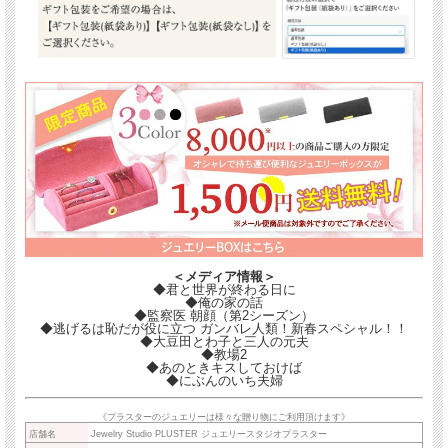
＜メディア情報＞
◆君と世界が終わる日に
◆俺の家の話
◆監察医 朝顔（第2シーズン）
◆逃げるは恥だが役に立つ ガンバレ人類！新春スペシャル！！
◆大豆田とわ子と三人の元夫
◆教場2
◆あのときキスしておけば
◆にぶんのいち夫婦
《プラスターのジュエリーは様々な贈り物にご利用頂けます》
店舗名
Jewelry Studio PLUSTER ジュエリースタジオプラスター