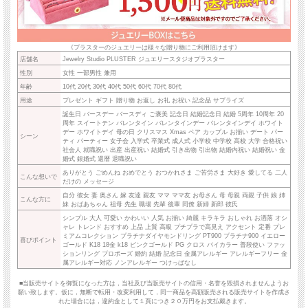
店舗名
Jewelry Studio PLUSTER ジュエリースタジオプラスター
性別
女性 一部男性 兼用
年齢
10代 20代 30代 40代 50代 60代 70代 80代
《プラスターのジュエリーは様々な贈り物にご利用頂けます》
用途
プレゼント ギフト 贈り物 お返し お礼 お祝い 記念品 サプライズ
店舗名
Jewelry Studio PLUSTER ジュエリースタジオプラスター
誕生日 バースデー バースディ ご褒美 記念日 結婚記念日 結婚 5周年 10周
性別
女性 一部男性 兼用
年 20周年 スイートテン バレンタイン バレンタインデー バレンタインデイ
ホワイトデー ホワイトデイ 母の日 クリスマス Xmas ペア カップル お揃い
年齢
10代 20代 30代 40代 50代 60代 70代 80代
シーン
デート パーティ パーティー 女子会 入学式 卒業式 成人式 小学校 中学校 高
用途
プレゼント ギフト 贈り物 お返し お礼 お祝い 記念品 サプライズ
校 大学 合格祝い 社会人 就職祝い 出産 出産祝い 結婚式 引き出物 引出物
誕生日 バースデー バースディ ご褒美 記念日 結婚記念日 結婚 5周年 10周年 20
結婚内祝い 結婚祝い 金婚式 銀婚式 還暦 退職祝い
周年 スイートテン バレンタイン バレンタインデー バレンタインデイ ホワイト
デー ホワイトデイ 母の日 クリスマス Xmas ペア カップル お揃い デート パー
こんな想い
ありがとう ごめんね おめでとう おつかれさま ご苦労さま 大好き 愛して
シーン
ティ パーティー 女子会 入学式 卒業式 成人式 小学校 中学校 高校 大学 合格祝い
で
る 二人だけの メッセージ
社会人 就職祝い 出産 出産祝い 結婚式 引き出物 引出物 結婚内祝い 結婚祝い 金
婚式 銀婚式 還暦 退職祝い
自分 彼女 妻 奥さん 嫁 友達 親友 ママ ママ友 お母さん 母 母親 両親 子供
こんな方に
ありがとう ごめんね おめでとう おつかれさま ご苦労さま 大好き 愛してる 二人
娘 姉妹 おばあちゃん 祖母 先生 職場 先輩 後輩 同僚 新婦 新郎 彼氏
こんな想いで
だけの メッセージ
シンプル 大人 可愛い かわいい 人気 お揃い 綺麗 キラキラ おしゃれ お洒落
自分 彼女 妻 奥さん 嫁 友達 親友 ママ ママ友 お母さん 母 母親 両親 子供 娘 姉
こんな方に
オシャレ トレンド おすすめ 上品 上質 高級 プチプラで高見え アクセント
妹 おばあちゃん 祖母 先生 職場 先輩 後輩 同僚 新婦 新郎 彼氏
定番 プレミアムコレクション プラチナダイヤモンドリング PT900 プラチ
喜びポイン
シンプル 大人 可愛い かわいい 人気 お揃い 綺麗 キラキラ おしゃれ お洒落 オシ
ナ900 イエローゴールド K18 18金 k18 ピンクゴールド PG クロス バイカ
ャレ トレンド おすすめ 上品 上質 高級 プチプラで高見え アクセント 定番 プレ
ト
ラー 普段使い ファッションリング プロポーズ 婚約 結婚 記念日 金属アレ
ミアムコレクション プラチナダイヤモンドリング PT900 プラチナ900 イエロー
喜びポイント
ルギー アレルギーフリー 金属アレルギー対応 ノンアレルギー つけっぱな
ゴールド K18 18金 k18 ピンクゴールド PG クロス バイカラー 普段使い ファッ
ションリング プロポーズ 婚約 結婚 記念日 金属アレルギー アレルギーフリー 金
し
属アレルギー対応 ノンアレルギー つけっぱなし
■当販売サイトを御覧になった方は，当社及び当販売サイトの信用・名誉を毀損されません
■当販売サイトを御覧になった方は，当社及び当販売サイトの信用・名誉を毀損されませんようお
ようお願い致します。仮に，無断で転用・改変利用して，同一商品を高額販売される販売
願い致します。仮に，無断で転用・改変利用して，同一商品を高額販売される販売サイトを作成さ
れた場合には，違約金として１頁につき２０万円をお支払戴きます。
サイトを作成された場合には，違約金として１頁につき２０万円をお支払戴きます。