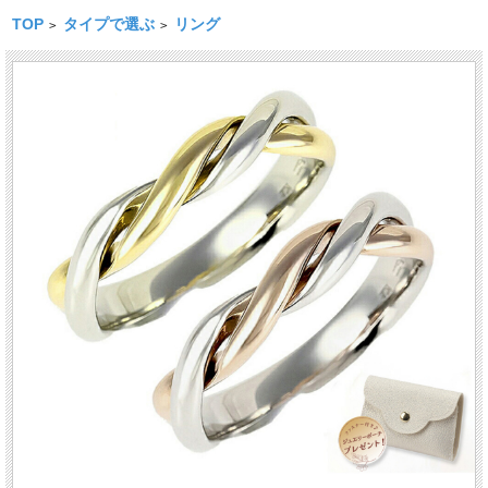
TOP
タイプで選ぶ
リング
>
>