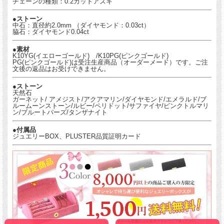
チェーンの種類：0.2カットアズキ
●ストーン
中石：直径約2.0mm （ダイヤモンド：0.03ct）
脇石：ダイヤモンド0.04ct
●素材
K10YG(イエローゴールド) /K10PG(ピンクゴールド)
PG(ピンクゴールド)は受注生産商品（オーダーメード）です。ご注
文後の返品はお受けできません。
●ストーン
天然石
ガーネット/ アメジスト/アクアマリン/ダイヤモンド/エメラルド/ブ
ルームーンストーン/ルビー/ペリドット/サファイヤ/ピンクトルマリ
ン/ブルートパーズ/タンザナイト
●付属品
ジュエリーBOX、PLUSTER品質証明カード