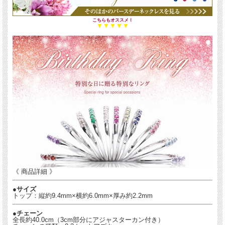
こちらもオススメ！
▼▼▼▼▼
《 商品詳細 》
●サイズ
トップ：縦約9.4mm×横約6.0mm×厚み約2.2mm
●チェーン
全長約40.0cm（3cm部分にアジャスターカン付き）