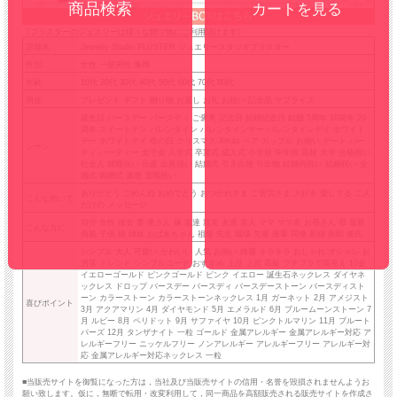
カートを見る
《プラスターのジュエリーは様々な贈り物にご利用頂けます》
店舗名
Jewelry Studio PLUSTER ジュエリースタジオプラスター
性別
女性 一部男性 兼用
年齢
10代 20代 30代 40代 50代 60代 70代 80代
用途
プレゼント ギフト 贈り物 お返し お礼 お祝い 記念品 サプライズ
誕生日 バースデー バースディ ご褒美 記念日 結婚記念日 結婚 5周年 10周年 20
周年 スイートテン バレンタイン バレンタインデー バレンタインデイ ホワイト
デー ホワイトデイ 母の日 クリスマス Xmas ペア カップル お揃い デート パー
シーン
ティ パーティー 女子会 入学式 卒業式 成人式 小学校 中学校 高校 大学 合格祝い
社会人 就職祝い 出産 出産祝い 結婚式 引き出物 引出物 結婚内祝い 結婚祝い 金
婚式 銀婚式 還暦 退職祝い
ありがとう ごめんね おめでとう おつかれさま ご苦労さま 大好き 愛してる 二人
こんな想いで
だけの メッセージ
自分 女性 彼女 妻 奥さん 嫁 友達 親友 友達 友人 ママ ママ友 お母さん 母 母親
こんな方に
両親 子供 娘 姉妹 おばあちゃん 祖母 先生 職場 先輩 後輩 同僚 新婦 新郎 彼氏
シンプル 大人 可愛い かわいい 人気 お揃い 綺麗 キラキラ おしゃれ オシャレ お
洒落 トレンド シンプルコーデ おすすめ 上品 上質 高級 プチプラで高見え 10金
イエローゴールド ピンクゴールド ピンク イエロー 誕生石ネックレス ダイヤネ
ックレス ドロップ バースデー バースディ バースデーストーン バースディスト
ーン カラーストーン カラーストーンネックレス 1月 ガーネット 2月 アメジスト
喜びポイント
3月 アクアマリン 4月 ダイヤモンド 5月 エメラルド 6月 ブルームーンストーン 7
月 ルビー 8月 ペリドット 9月 サファイヤ 10月 ピンクトルマリン 11月 ブルート
パーズ 12月 タンザナイト 一粒 ゴールド 金属アレルギー 金属アレルギー対応 ア
レルギーフリー ニッケルフリー ノンアレルギー アレルギーフリー アレルギー対
応 金属アレルギー対応ネックレス 一粒
■当販売サイトを御覧になった方は，当社及び当販売サイトの信用・名誉を毀損されませんようお
願い致します。仮に，無断で転用・改変利用して，同一商品を高額販売される販売サイトを作成さ