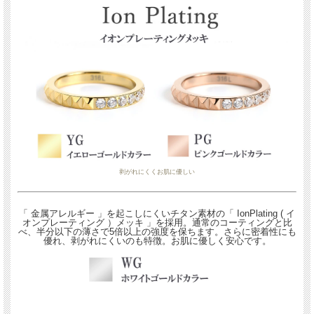
剥がれにくくお肌に優しい
「 金属アレルギー 」を起こしにくいチタン素材の「 IonPlating ( イ
オンプレーティング ）メッキ 」を採用。通常のコーティングと比
べ、半分以下の薄さで5倍以上の強度を保ちます。さらに密着性にも
優れ、剥がれにくいのも特徴。お肌に優しく安心です。