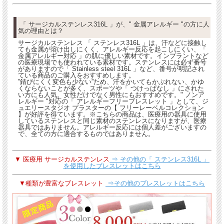
「 サージカルステンレス316L 」が、" 金属アレルギー "の方に人
気の理由とは？
サージカルステンレス 「 ステンレス316L 」は、汗などに接触し
ても金属が溶け出しにくく、アレルギー反応を起こしにくい、「
金属アレルギー対応 」の肌に優しい素材です。インプラントなど
の医療現場でも使われている素材です。ステンレスには必ず番号
がありますので「 Stainless steel 316L 」など、番号が明記され
ている商品のご購入をおすすめします。
”錆びにくく変色も少ない”ため、汗をかいてもかぶれない、かゆ
くならないことが多く、スポーツや「 つけっぱなし 」にされた
い方にも人気。女性だけでなく男性にもおすすめです。" ノンア
レルギー "対応の「 アレルギーフリーブレスレット 」として、ジ
ュエリースタジオ プラスターの【 フリーレーベルコレクション
】が好評を得ています。
※こちらの商品は、医療用の器具に使用
しているステンレスと同じ素材のステンレスになりますが、医療
器具ではありません。アレルギー反応には個人差がございますの
で、全ての方に適合するものではありません。
▼ 医療用 サージカルステンレス
⇒ その他の「 ステンレス316L 」
を使用したブレスレットはこちら
▼種類が豊富なブレスレット
⇒その他のブレスレットはこちら