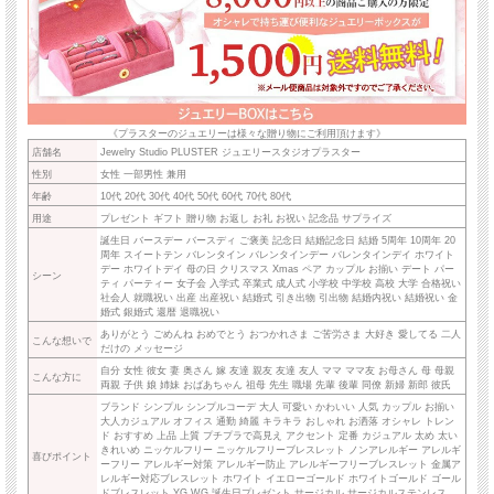
《プラスターのジュエリーは様々な贈り物にご利用頂けます》
店舗名
Jewelry Studio PLUSTER ジュエリースタジオプラスター
性別
女性 一部男性 兼用
年齢
10代 20代 30代 40代 50代 60代 70代 80代
用途
プレゼント ギフト 贈り物 お返し お礼 お祝い 記念品 サプライズ
誕生日 バースデー バースディ ご褒美 記念日 結婚記念日 結婚 5周年 10周年 20
周年 スイートテン バレンタイン バレンタインデー バレンタインデイ ホワイト
デー ホワイトデイ 母の日 クリスマス Xmas ペア カップル お揃い デート パー
シーン
ティ パーティー 女子会 入学式 卒業式 成人式 小学校 中学校 高校 大学 合格祝い
社会人 就職祝い 出産 出産祝い 結婚式 引き出物 引出物 結婚内祝い 結婚祝い 金
婚式 銀婚式 還暦 退職祝い
ありがとう ごめんね おめでとう おつかれさま ご苦労さま 大好き 愛してる 二人
こんな想いで
だけの メッセージ
自分 女性 彼女 妻 奥さん 嫁 友達 親友 友達 友人 ママ ママ友 お母さん 母 母親
こんな方に
両親 子供 娘 姉妹 おばあちゃん 祖母 先生 職場 先輩 後輩 同僚 新婦 新郎 彼氏
ブランド シンプル シンプルコーデ 大人 可愛い かわいい 人気 カップル お揃い
大人カジュアル オフィス 通勤 綺麗 キラキラ おしゃれ お洒落 オシャレ トレン
ド おすすめ 上品 上質 プチプラで高見え アクセント 定番 カジュアル 太め 太い
きれいめ ニッケルフリー ニッケルフリーブレスレット ノンアレルギー アレルギ
喜びポイント
ーフリー アレルギー対策 アレルギー防止 アレルギーフリーブレスレット 金属ア
レルギー対応ブレスレット ホワイト イエローゴールド ホワイトゴールド ゴール
ドブレスレット YG WG 誕生日プレゼント サージカル サージカルステンレス