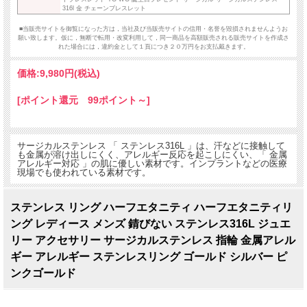
316l 金 チェーンブレスレット
■当販売サイトを御覧になった方は，当社及び当販売サイトの信用・名誉を毀損されませんようお
願い致します。仮に，無断で転用・改変利用して，同一商品を高額販売される販売サイトを作成さ
れた場合には，違約金として１頁につき２０万円をお支払戴きます。
価格:
9,980円
(税込)
[ポイント還元 99ポイント～]
サージカルステンレス 「 ステンレス316L 」は、汗などに接触して
も金属が溶け出しにくく、アレルギー反応を起こしにくい、「 金属
アレルギー対応 」の肌に優しい素材です。インプラントなどの医療
現場でも使われている素材です。
ステンレス リング ハーフエタニティ ハーフエタニティリ
ング レディース メンズ 錆びない ステンレス316L ジュエ
リー アクセサリー サージカルステンレス 指輪 金属アレル
ギー アレルギー ステンレスリング ゴールド シルバー ピ
ンクゴールド