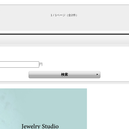
1 / 1ページ
（全2件）
円